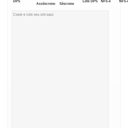
DPS
Lote DPS
NFS-e
NFS-
Assíncrono
Síncrono