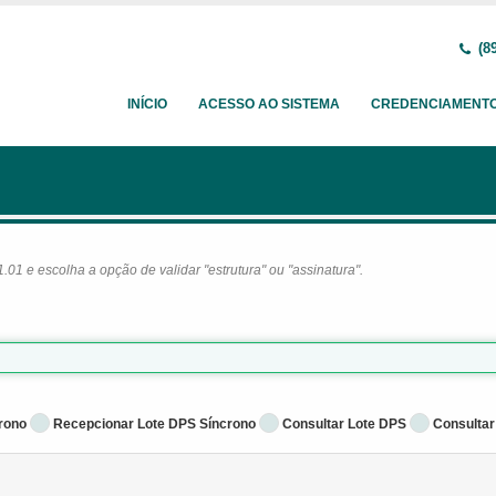
(89
INÍCIO
ACESSO AO SISTEMA
CREDENCIAMENT
1 e escolha a opção de validar "estrutura" ou "assinatura".
rono
Recepcionar Lote DPS Síncrono
Consultar Lote DPS
Consultar