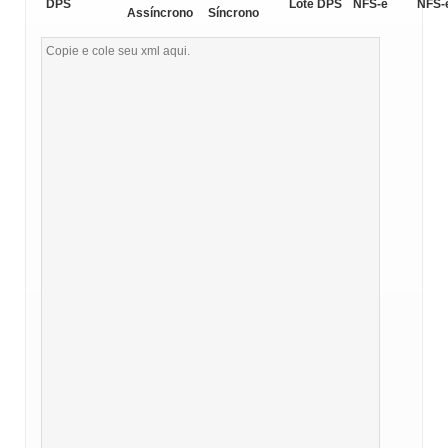
DPS
Lote DPS
NFS-e
NFS-
Assíncrono
Síncrono