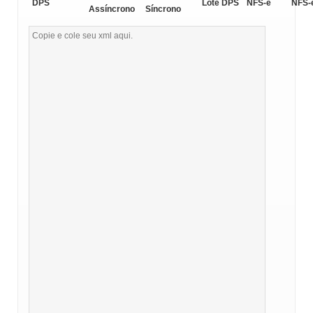
DPS
Lote DPS
NFS-e
NFS-
Assíncrono
Síncrono