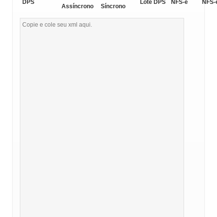
DPS
Lote DPS
NFS-e
NFS-
Assíncrono
Síncrono