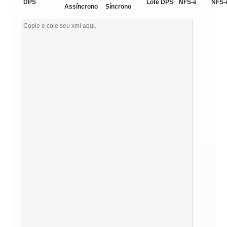
DPS
Lote DPS
NFS-e
NFS-
Assíncrono
Síncrono