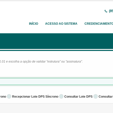
(89
INÍCIO
ACESSO AO SISTEMA
CREDENCIAMENT
1 e escolha a opção de validar "estrutura" ou "assinatura".
rono
Recepcionar Lote DPS Síncrono
Consultar Lote DPS
Consultar