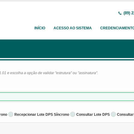
(89) 2
INÍCIO
ACESSO AO SISTEMA
CREDENCIAMENT
1 e escolha a opção de validar "estrutura" ou "assinatura".
rono
Recepcionar Lote DPS Síncrono
Consultar Lote DPS
Consultar