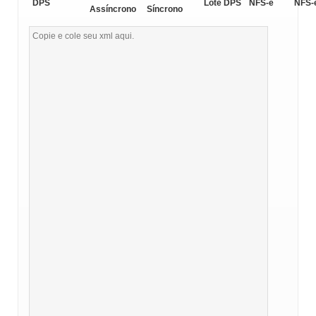
DPS
Lote DPS
NFS-e
NFS-
Assíncrono
Síncrono