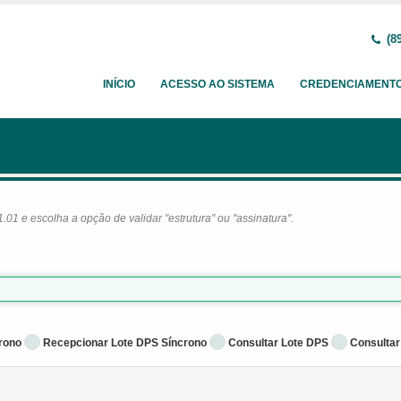
(89
INÍCIO
ACESSO AO SISTEMA
CREDENCIAMENT
1 e escolha a opção de validar "estrutura" ou "assinatura".
rono
Recepcionar Lote DPS Síncrono
Consultar Lote DPS
Consultar