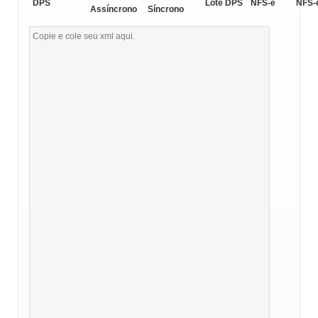
DPS
Lote DPS
NFS-e
NFS-
Assíncrono
Síncrono