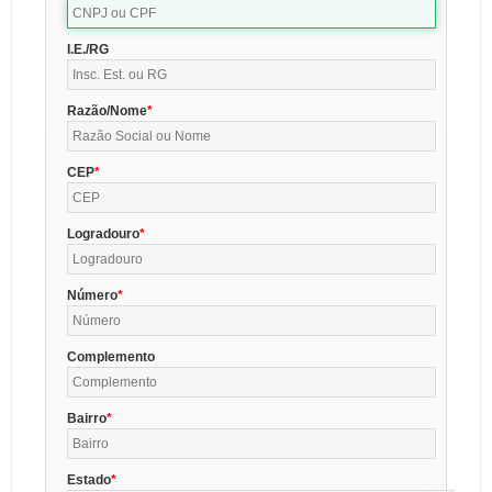
I.E./RG
Razão/Nome
CEP
Logradouro
Número
Complemento
Bairro
Estado