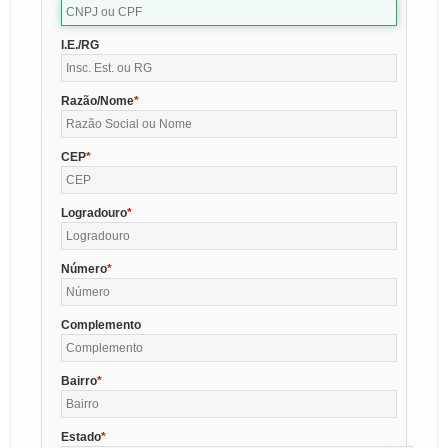
I.E./RG
Razão/Nome
CEP
Logradouro
Número
Complemento
Bairro
Estado