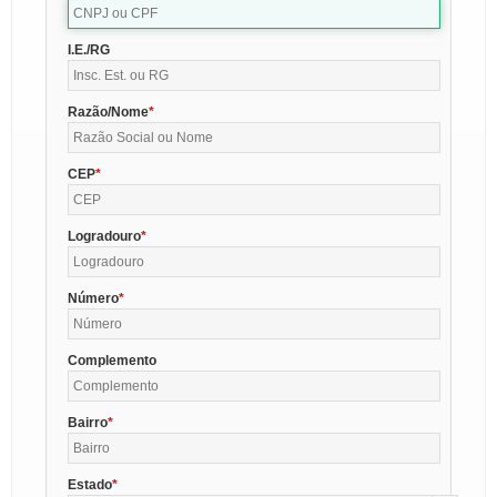
I.E./RG
Razão/Nome
CEP
Logradouro
Número
Complemento
Bairro
Estado