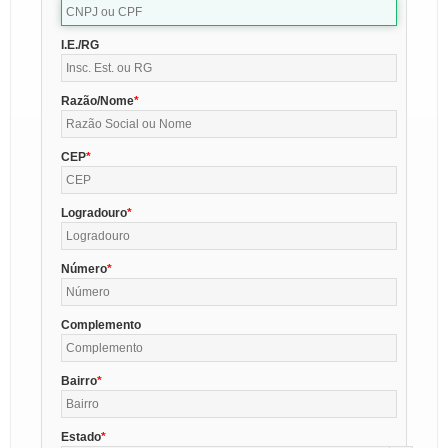
I.E./RG
Razão/Nome
CEP
Logradouro
Número
Complemento
Bairro
Estado