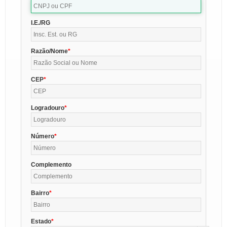
I.E./RG
Razão/Nome
CEP
Logradouro
Número
Complemento
Bairro
Estado