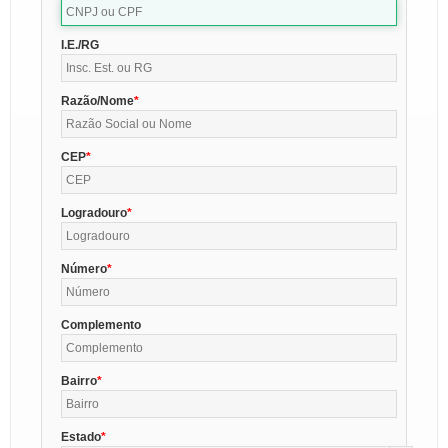
I.E./RG
Razão/Nome
CEP
Logradouro
Número
Complemento
Bairro
Estado