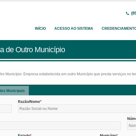
(89
INÍCIO
ACESSO AO SISTEMA
CREDENCIAMENT
a de Outro Município
o Município: Empresa estabelecida em outro Município que presta serviços no terr
des Municipais
Razão/Nome
Núm
Estado
Município