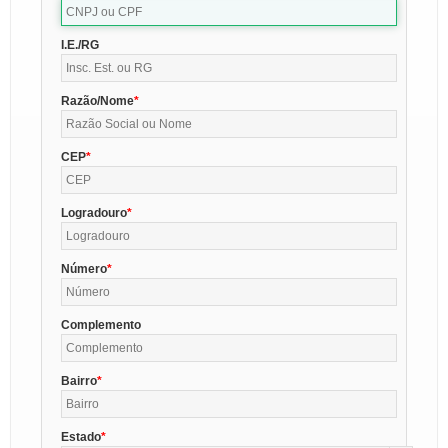
I.E./RG
Razão/Nome
CEP
Logradouro
Número
Complemento
Bairro
Estado