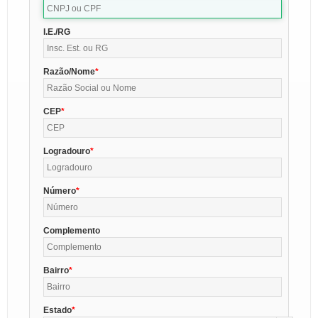
I.E./RG
Razão/Nome
CEP
Logradouro
Número
Complemento
Bairro
Estado