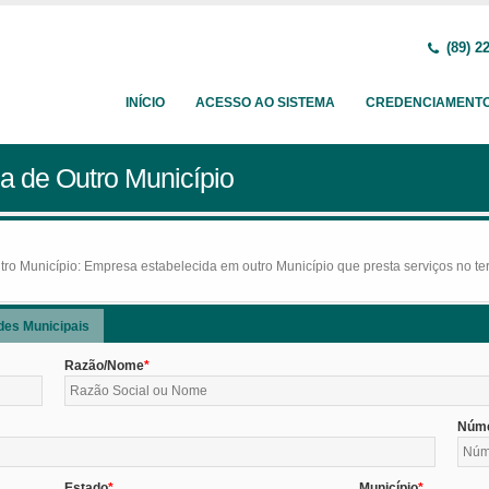
(89) 2
INÍCIO
ACESSO AO SISTEMA
CREDENCIAMENT
a de Outro Município
o Município: Empresa estabelecida em outro Município que presta serviços no terr
des Municipais
Razão/Nome
Núm
Estado
Município