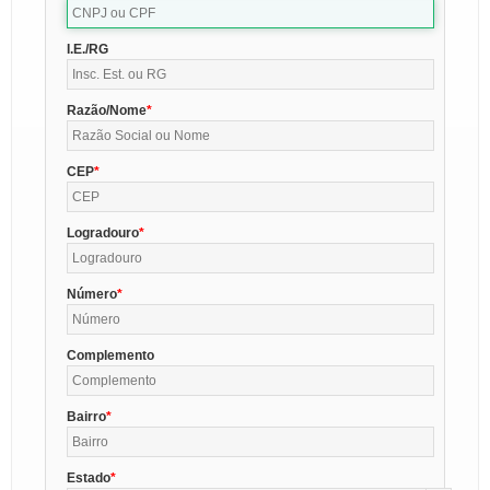
I.E./RG
Razão/Nome
CEP
Logradouro
Número
Complemento
Bairro
Estado