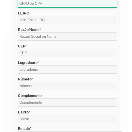
I.E./RG
Razão/Nome
CEP
Logradouro
Número
Complemento
Bairro
Estado