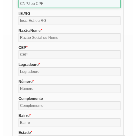
I.E./RG
Razão/Nome
CEP
Logradouro
Número
Complemento
Bairro
Estado