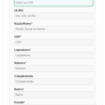
I.E./RG
Razão/Nome
CEP
Logradouro
Número
Complemento
Bairro
Estado