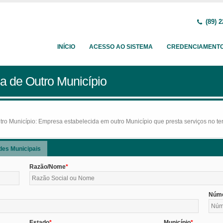
(89) 2
INÍCIO
ACESSO AO SISTEMA
CREDENCIAMENT
a de Outro Município
o Município: Empresa estabelecida em outro Município que presta serviços no terr
des Municipais
Razão/Nome
Núm
Estado
Município