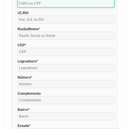
I.E./RG
Razão/Nome
CEP
Logradouro
Número
Complemento
Bairro
Estado