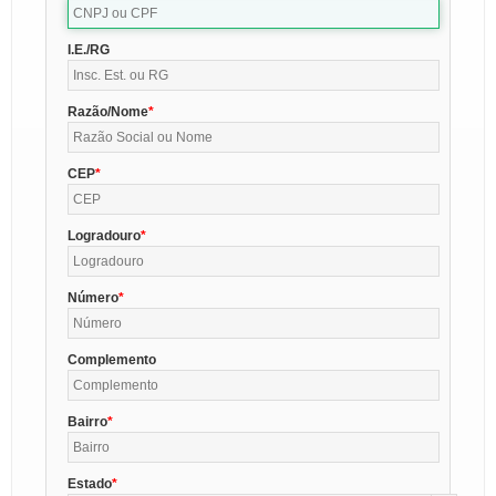
I.E./RG
Razão/Nome
CEP
Logradouro
Número
Complemento
Bairro
Estado