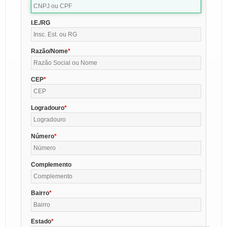
I.E./RG
Razão/Nome
CEP
Logradouro
Número
Complemento
Bairro
Estado