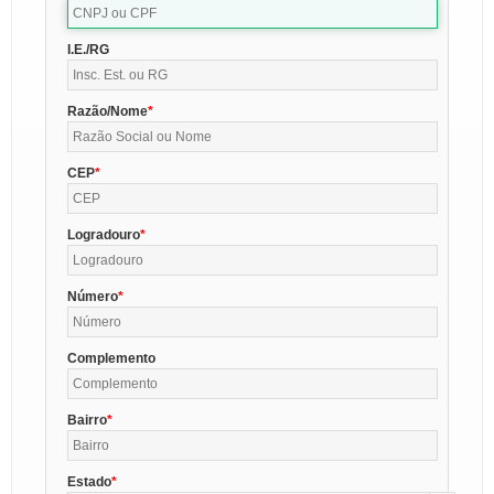
I.E./RG
Razão/Nome
CEP
Logradouro
Número
Complemento
Bairro
Estado