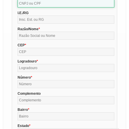
I.E./RG
Razão/Nome
CEP
Logradouro
Número
Complemento
Bairro
Estado