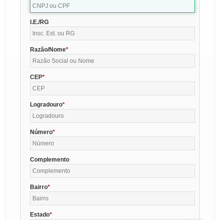
I.E./RG
Razão/Nome
CEP
Logradouro
Número
Complemento
Bairro
Estado