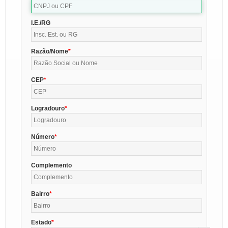
I.E./RG
Razão/Nome
CEP
Logradouro
Número
Complemento
Bairro
Estado