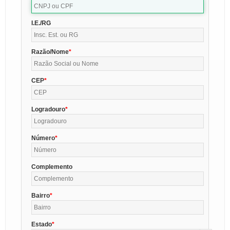
I.E./RG
Razão/Nome
CEP
Logradouro
Número
Complemento
Bairro
Estado