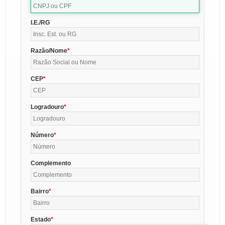
I.E./RG
Razão/Nome
CEP
Logradouro
Número
Complemento
Bairro
Estado