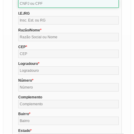
I.E./RG
Razão/Nome
CEP
Logradouro
Número
Complemento
Bairro
Estado