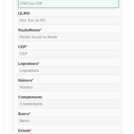
I.E./RG
Razão/Nome
CEP
Logradouro
Número
Complemento
Bairro
Estado