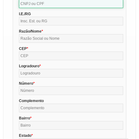
I.E./RG
Razão/Nome
CEP
Logradouro
Número
Complemento
Bairro
Estado