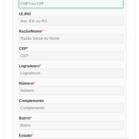
I.E./RG
Razão/Nome
CEP
Logradouro
Número
Complemento
Bairro
Estado