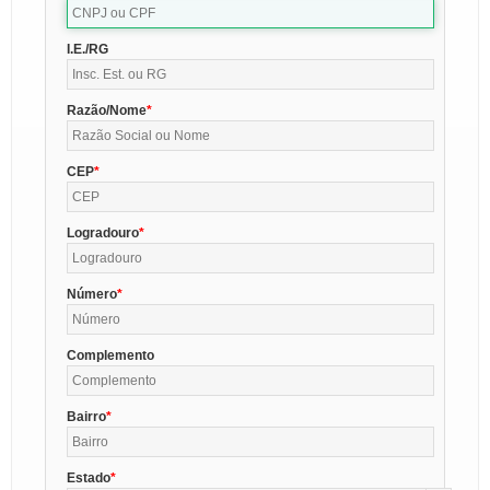
I.E./RG
Razão/Nome
CEP
Logradouro
Número
Complemento
Bairro
Estado