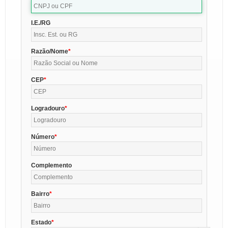
I.E./RG
Razão/Nome
CEP
Logradouro
Número
Complemento
Bairro
Estado