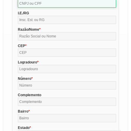
I.E./RG
Razão/Nome
CEP
Logradouro
Número
Complemento
Bairro
Estado