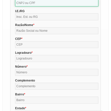
I.E./RG
Razão/Nome
CEP
Logradouro
Número
Complemento
Bairro
Estado