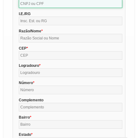
I.E./RG
Razão/Nome
CEP
Logradouro
Número
Complemento
Bairro
Estado