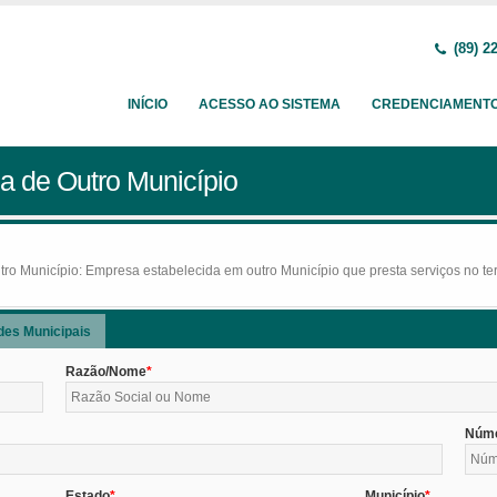
(89) 2
INÍCIO
ACESSO AO SISTEMA
CREDENCIAMENT
a de Outro Município
o Município: Empresa estabelecida em outro Município que presta serviços no terr
des Municipais
Razão/Nome
Núm
Estado
Município