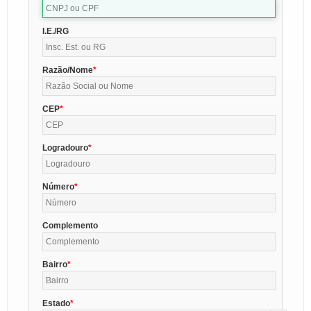
I.E./RG
Razão/Nome
CEP
Logradouro
Número
Complemento
Bairro
Estado