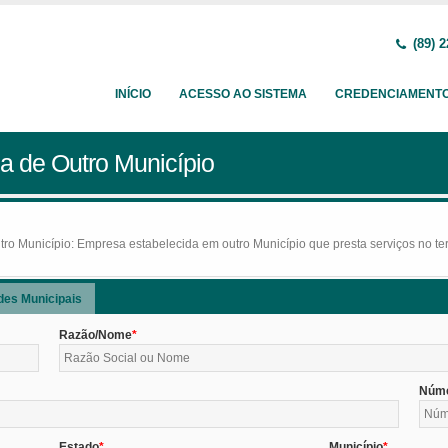
(89) 2
INÍCIO
ACESSO AO SISTEMA
CREDENCIAMENT
a de Outro Município
o Município: Empresa estabelecida em outro Município que presta serviços no terr
des Municipais
Razão/Nome
Núm
Estado
Município