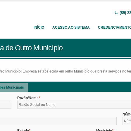
(89) 2
INÍCIO
ACESSO AO SISTEMA
CREDENCIAMENT
a de Outro Município
o Município: Empresa estabelecida em outro Município que presta serviços no terr
des Municipais
Razão/Nome
Núm
Estado
Município