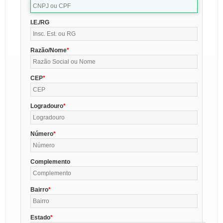
I.E./RG
Razão/Nome
CEP
Logradouro
Número
Complemento
Bairro
Estado