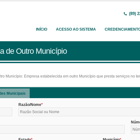
(89) 2
INÍCIO
ACESSO AO SISTEMA
CREDENCIAMENT
a de Outro Município
o Município: Empresa estabelecida em outro Município que presta serviços no terr
des Municipais
Razão/Nome
Núm
Estado
Município